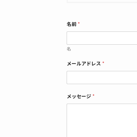
名前
*
名
メールアドレス
*
メ
メッセージ
*
ッ
セ
ー
ジ
名
前
メ